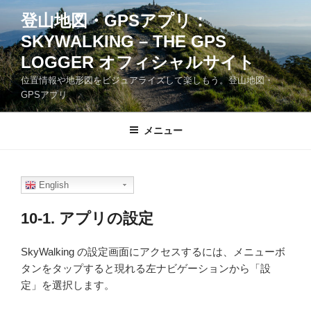
コ
登山地図・GPSアプリ：
ン
SKYWALKING – THE GPS
テ
ン
LOGGER オフィシャルサイト
ツ
位置情報や地形図をビジュアライズして楽しもう。登山地図・
へ
GPSアプリ
ス
キ
メニュー
ッ
プ
English
10-1. アプリの設定
SkyWalking の設定画面にアクセスするには、メニューボ
タンをタップすると現れる左ナビゲーションから「設
定」を選択します。